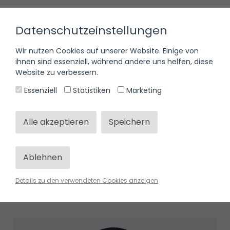
Datenschutzeinstellungen
Wir nutzen Cookies auf unserer Website. Einige von
30 Geheim Codes, die ChatGPT&Co. auf Steroide setzen
ihnen sind essenziell, während andere uns helfen, diese
Website zu verbessern.
Essenziell
Statistiken
Marketing
Du hast keinen Zugriff
Alle akzeptieren
Speichern
Melde dich mit deinem Konto an
Ablehnen
Details zu den verwendeten Cookies anzeigen